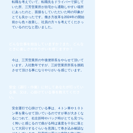
転職を考えていて、転職先をドライバーで探して
いた所、三芳営業所が自宅から通勤しやすい場所
にあったのと、面接をしていただいた時の印象が
とても良かったです。働き方改革を2024年の開始
前から色々改善し、社員の方々を考えてくださっ
ているのだなと思いました。
どんな仕事を担当していますか？また、どんな
ときに楽しさややりがいを感じますか？
今は、三芳営業所の午後便班長をやらせて頂いて
います。入社数年ですが、三好営業所所長を挑戦
させて頂ける事になりやりがいを感じています。
安全（運行・作業）に対してあなたが行ってい
る事、又は、心掛けている事を教えてくださ
い。
安全運行で心掛けている事は、４トン車や１０ト
ン車を乗らせて頂いているのですが車が大きくな
るにつれて、右左折時やバック時がとても見づら
く怖いと感じるので曲がる時は速度を十分に落と
して大回りするぐらいを意識して巻き込み確認な