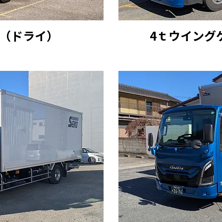
車（ドライ）
4ｔウイング