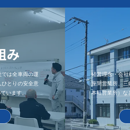
組み
社では全車両の運
経営理念・会社
人ひとりの安全意
座間営業所、三
めています。
本社営業所）な