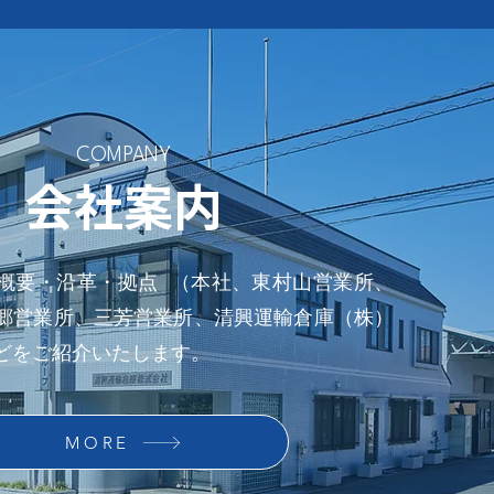
COMPANY
会社案内
概要・沿革・拠点 （本社、東村山営業所、
郷営業所、三芳営業所、清興運輸倉庫（株）
どをご紹介いたします。
MORE