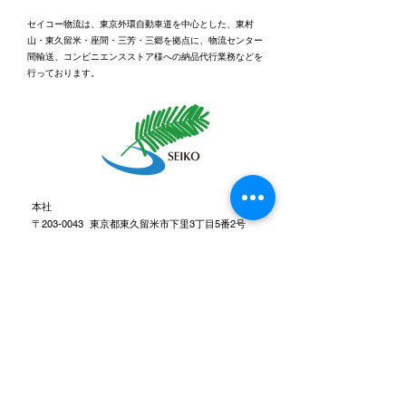
セイコー物流は、東京外環自動車道を中心とした、東村
山・東久留米・座間・三芳・三郷を拠点に、物流センター
間輸送、コンビニエンスストア様への納品代行業務などを
行っております。
休日ゴルフに行ってきま
健康経営優良法
2026「ブライト
した⛳
認定されました
本社
〒203-0043 東京都東久留米市下里3丁目5番2号
TEL：0120-531-955 （受付時間：平日9時～18
時）
FAX：042-473-8371
メールでのお問い合わせはこちら
0120-531-955
受付時間：平日9時～18時