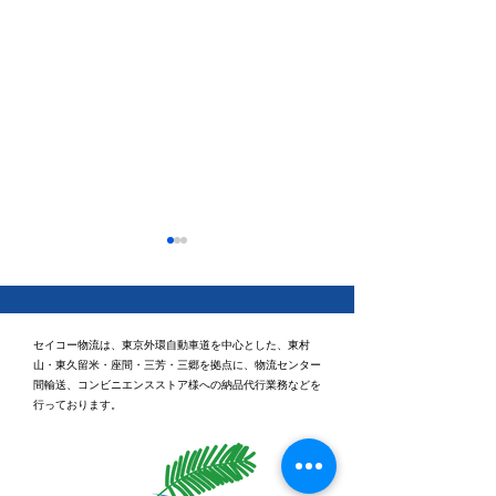
セイコー物流は、東京外環自動車道を中心とした、東村
山・東久留米・座間・三芳・三郷を拠点に、物流センター
間輸送、コンビニエンスストア様への納品代行業務などを
行っております。
新車を納車しまし
健康経営優良法人
2026「ブライト500」に
認定されました✨