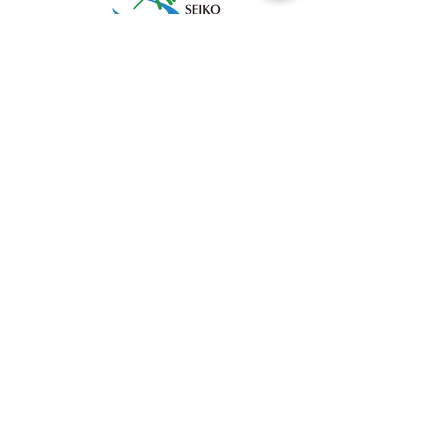
本社
〒203-0043 東京都東久留米市下里3丁目5番2号
TEL：0120-531-955 （受付時間：平日9時～18
時）
FAX：042-473-8371
メールでのお問い合わせはこちら
0120-531-955
受付時間：平日9時～18時
プライバシーポリシー
情報セキュリティ基本方針
© Seiko Logistics Co., Ltd.