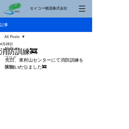
​セイコー物流株式会社
記事
All Posts
4月28日
All Posts
消防訓練🚒
ブログ
先日、東村山センターにて消防訓練を
実施いたしました🚒
新着ニュース