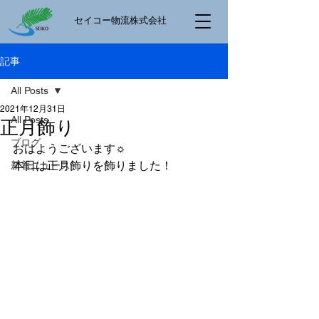
​セイコー物流株式会社
記事
All Posts
2021年12月31日
All Posts
正月飾り
ブログ
おはようございます☼
本日は正月飾りを飾りました！
新着ニュース