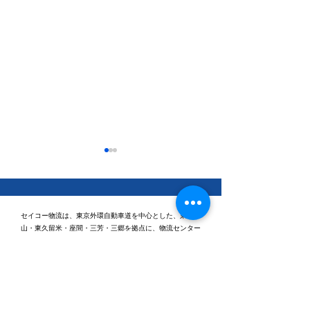
セイコー物流は、東京外環自動車道を中心とした、東村
山・東久留米・座間・三芳・三郷を拠点に、物流センター
間輸送、コンビニエンスストア様への納品代行業務などを
行っております。
休日ゴルフに行ってきま
健康経営優良法
2026「ブライト
した⛳
認定されました