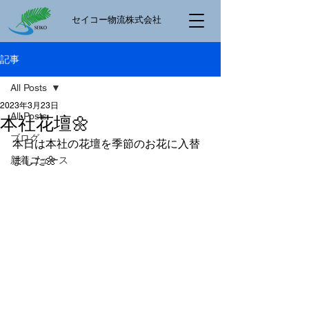
​セイコー物流株式会社
記事
All Posts
2023年3月23日
All Posts
本社花壇🌼
ブログ
本日は本社の花壇を季節のお花に入替
ました🌼
新着ニュース