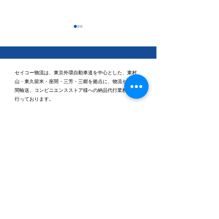
セイコー物流は、東京外環自動車道を中心とした、東村
山・東久留米・座間・三芳・三郷を拠点に、物流センター
間輸送、コンビニエンスストア様への納品代行業務などを
行っております。
休日ゴルフに行ってきま
健康経営優良法
2026「ブライト
した⛳
認定されました
本社
〒203-0043 東京都東久留米市下里3丁目5番2号
TEL：0120-531-955 （受付時間：平日9時～18
時）
FAX：042-473-8371