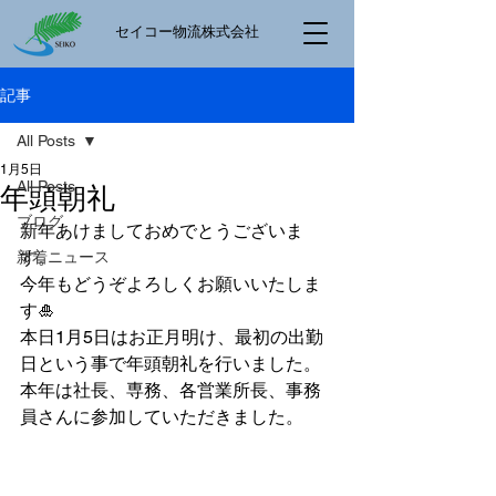
​セイコー物流株式会社
記事
All Posts
1月5日
All Posts
年頭朝礼
ブログ
新年あけましておめでとうございま
す。
新着ニュース
今年もどうぞよろしくお願いいたしま
す🎍
本日1月5日はお正月明け、最初の出勤
日という事で年頭朝礼を行いました。
本年は社長、専務、各営業所長、事務
員さんに参加していただきました。