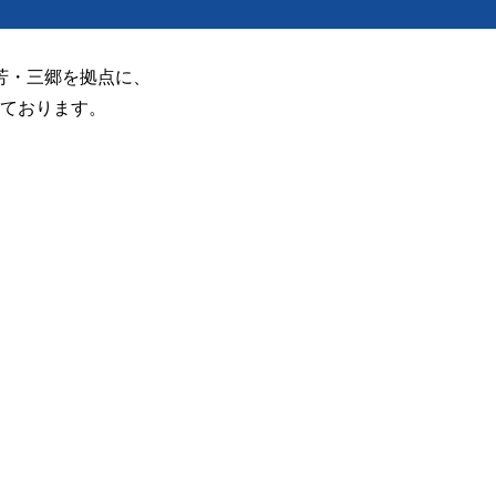
芳・三郷を拠点に、
経営優良法人2026「ブラ
ております。
500」に認定されました