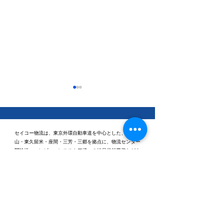
セイコー物流は、東京外環自動車道を中心とした、東村
山・東久留米・座間・三芳・三郷を拠点に、物流センター
間輸送、コンビニエンスストア様への納品代行業務などを
行っております。
休日ゴルフに行ってきま
健康経営優良法
2026「ブライト
した⛳
認定されました