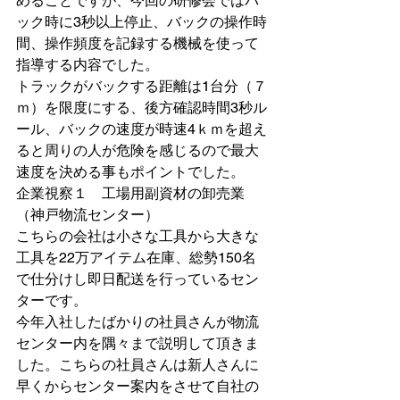
めることですが、今回の研修会ではバ
ック時に3秒以上停止、バックの操作時
間、操作頻度を記録する機械を使って
指導する内容でした。
トラックがバックする距離は1台分（７
ｍ）を限度にする、後方確認時間3秒ル
ール、バックの速度が時速4ｋｍを超え
ると周りの人が危険を感じるので最大
速度を決める事もポイントでした。
企業視察１　工場用副資材の卸売業
（神戸物流センター）
こちらの会社は小さな工具から大きな
工具を22万アイテム在庫、総勢150名
で仕分けし即日配送を行っているセン
ターです。
今年入社したばかりの社員さんが物流
センター内を隅々まで説明して頂きま
した。こちらの社員さんは新人さんに
早くからセンター案内をさせて自社の