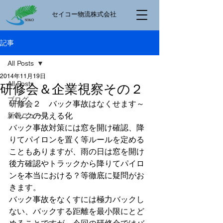
​セイコー物流株式会社
記事
All Posts
2014年11月19日
All Posts
研修会＆企業視察その２
ブログ
研修会２　バック事故はなくせます～
バックの見える化
新着ニュース
バック事故対策には窓を開け確認、降
りてパイロンを置く等ルールを定める
こともありますが、雨の日は窓を開け
後方確認やトラックから降りてパイロ
ンを本当における？等徹底に疑問がお
きます。
バック事故をなくすには極力バックし
ない、バックする距離を最小限にとど