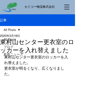
​セイコー物流株式会社
記事
All Posts
2020年3月18日
All Posts
東村山センター更衣室のロ
ブログ
ッカーを入れ替えました
新着ニュース
東村山センター更衣室のロッカーを入
れ替えました。
更衣室が明るくなり、広くなりまし
た。