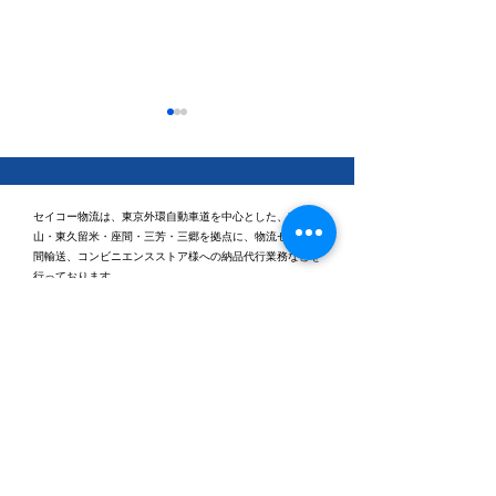
セイコー物流は、東京外環自動車道を中心とした、東村
山・東久留米・座間・三芳・三郷を拠点に、物流センター
間輸送、コンビニエンスストア様への納品代行業務などを
行っております。
休日ゴルフに行ってきま
健康経営優良法
2026「ブライト
した⛳
認定されました
本社
〒203-0043 東京都東久留米市下里3丁目5番2号
TEL：0120-531-955 （受付時間：平日9時～18