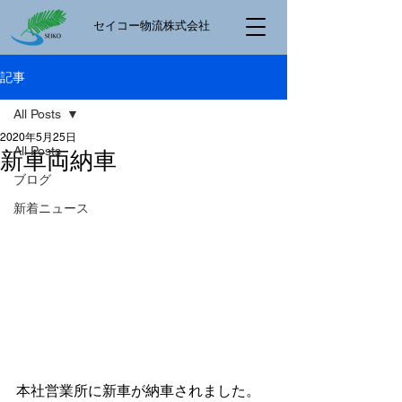
​セイコー物流株式会社
記事
All Posts
2020年5月25日
All Posts
新車両納車
ブログ
新着ニュース
本社営業所に新車が納車されました。