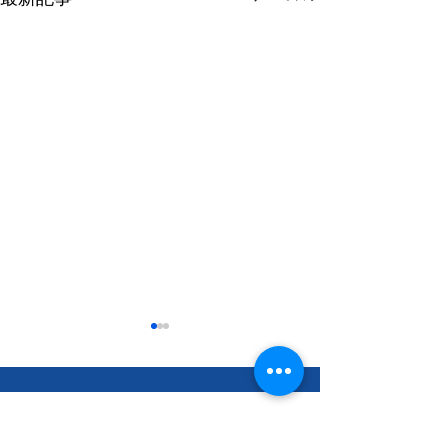
セイコー物流は、東京外環自動車道を中心とした、東村
山・東久留米・座間・三芳・三郷を拠点に、物流センター