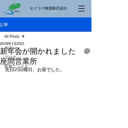
​セイコー物流株式会社
記事
All Posts
2018年1月23日
All Posts
新年会が開かれました ＠
ブログ
座間営業所
新着ニュース
先日の日曜日、お昼でした。