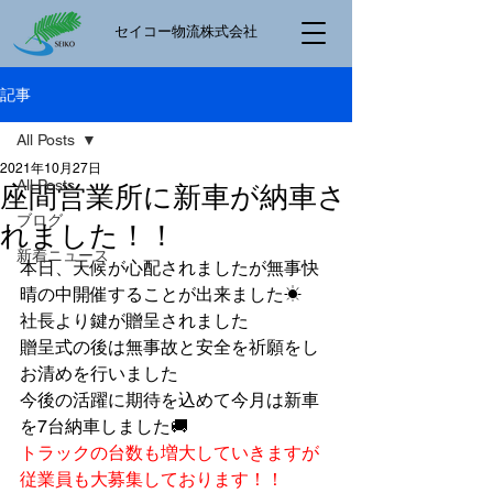
​セイコー物流株式会社
記事
All Posts
2021年10月27日
All Posts
座間営業所に新車が納車さ
ブログ
れました！！
新着ニュース
本日、天候が心配されましたが無事快
晴の中開催することが出来ました☀
社長より鍵が贈呈されました
贈呈式の後は無事故と安全を祈願をし
お清めを行いました
今後の活躍に期待を込めて今月は新車
を7台納車しました🚚
トラックの台数も増大していきますが
従業員も大募集しております！！