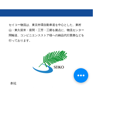
セイコー物流は、東京外環自動車道を中心とした、東村
山・東久留米・座間・三芳・三郷を拠点に、物流センター
間輸送、コンビニエンスストア様への納品代行業務などを
行っております。
休日ゴルフに行ってきま
健康経営優良法
2026「ブライト
した⛳
認定されました
本社
〒203-0043 東京都東久留米市下里3丁目5番2号
TEL：0120-531-955 （受付時間：平日9時～18
時）
FAX：042-473-8371
メールでのお問い合わせはこちら
0120-531-955