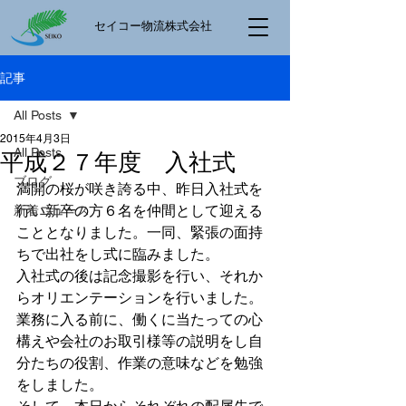
​セイコー物流株式会社
記事
All Posts
2015年4月3日
All Posts
平成２７年度 入社式
ブログ
満開の桜が咲き誇る中、昨日入社式を
行い新卒の方６名を仲間として迎える
新着ニュース
こととなりました。一同、緊張の面持
ちで出社をし式に臨みました。
入社式の後は記念撮影を行い、それか
らオリエンテーションを行いました。
業務に入る前に、働くに当たっての心
構えや会社のお取引様等の説明をし自
分たちの役割、作業の意味などを勉強
をしました。