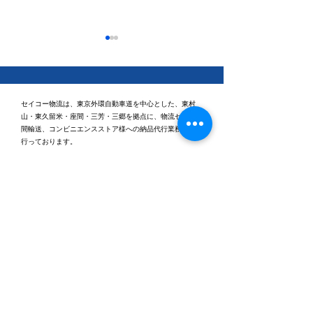
セイコー物流は、東京外環自動車道を中心とした、東村
山・東久留米・座間・三芳・三郷を拠点に、物流センター
間輸送、コンビニエンスストア様への納品代行業務などを
行っております。
休日ゴルフに行ってきま
健康経営優良法
2026「ブライト
した⛳
認定されました
本社
〒203-0043 東京都東久留米市下里3丁目5番2号
TEL：0120-531-955 （受付時間：平日9時～18
時）
FAX：042-473-8371