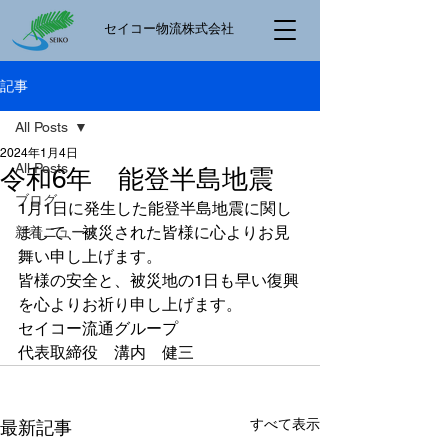
​セイコー物流株式会社
記事
All Posts
2024年1月4日
All Posts
令和6年 能登半島地震
ブログ
1月1日に発生した能登半島地震に関し
まして、被災された皆様に心よりお見
新着ニュース
舞い申し上げます。
皆様の安全と、被災地の1日も早い復興
を心よりお祈り申し上げます。
セイコー流通グループ
代表取締役　溝内　健三
すべて表示
最新記事