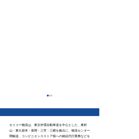
セイコー物流は、東京外環自動車道を中心とした、東村
山・東久留米・座間・三芳・三郷を拠点に、物流センター
間輸送、コンビニエンスストア様への納品代行業務などを