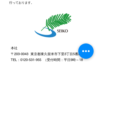
行っております。
休日ゴルフに行ってきま
健康経営優良法
2026「ブライト
した⛳
認定されました
本社
〒203-0043 東京都東久留米市下里3丁目5番2号
TEL：0120-531-955 （受付時間：平日9時～18
時）
FAX：042-473-8371
メールでのお問い合わせはこちら
0120-531-955
受付時間：平日9時～18時
プライバシーポリシー