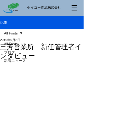
​セイコー物流株式会社
記事
All Posts
2019年9月2日
All Posts
三芳営業所 新任管理者イ
ブログ
ンタビュー
新着ニュース