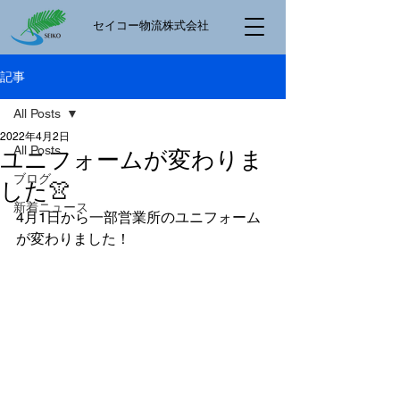
​セイコー物流株式会社
記事
All Posts
2022年4月2日
All Posts
ユニフォームが変わりま
ブログ
した👚
新着ニュース
4月1日から一部営業所のユニフォーム
が変わりました！