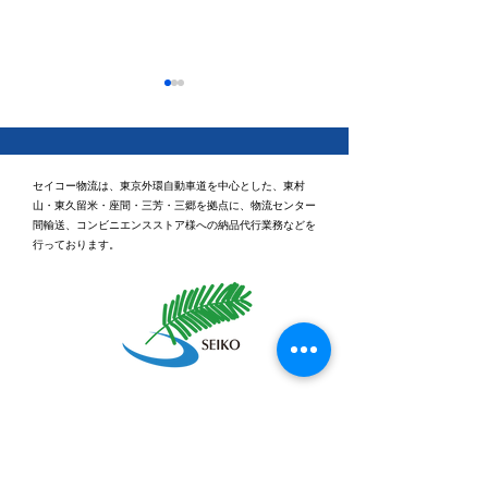
セイコー物流は、東京外環自動車道を中心とした、東村
山・東久留米・座間・三芳・三郷を拠点に、物流センター
間輸送、コンビニエンスストア様への納品代行業務などを
行っております。
休日ゴルフに行ってきま
健康経営優良法
2026「ブライト
した⛳
認定されました
本社
〒203-0043 東京都東久留米市下里3丁目5番2号
TEL：0120-531-955 （受付時間：平日9時～18
時）