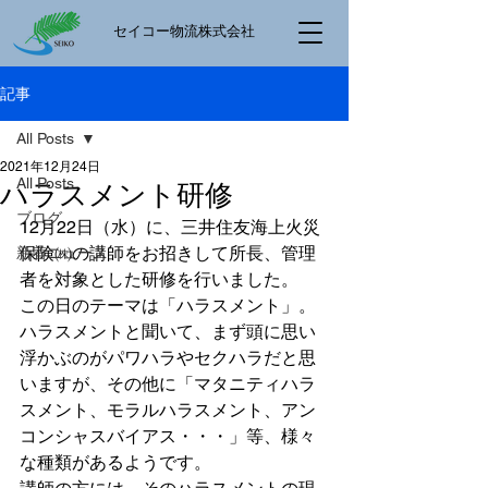
​セイコー物流株式会社
記事
All Posts
2021年12月24日
All Posts
ハラスメント研修
ブログ
12月22日（水）に、三井住友海上火災
保険㈱の講師をお招きして所長、管理
新着ニュース
者を対象とした研修を行いました。
この日のテーマは「ハラスメント」。
ハラスメントと聞いて、まず頭に思い
浮かぶのがパワハラやセクハラだと思
いますが、その他に「マタニティハラ
スメント、モラルハラスメント、アン
コンシャスバイアス・・・」等、様々
な種類があるようです。