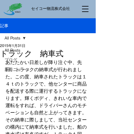
​セイコー物流株式会社
記事
All Posts
2015年1月31日
All Posts
トラック 納車式
ブログ
あたたかい日差しが降り注ぐ中、先
日、トラックの納車式が行われまし
新着ニュース
た。この度、納車されたトラックは１
４ｔのトラックで、他センターに商品
を配送する際に運行するトラックにな
ります。輝くボディ、きれいな車内で
運転をすれば、ドライバーさんのモチ
ベーションも自然と上がってきます。
その納車に際しまして、当社センター
の構内にて納車式を行いました。船の