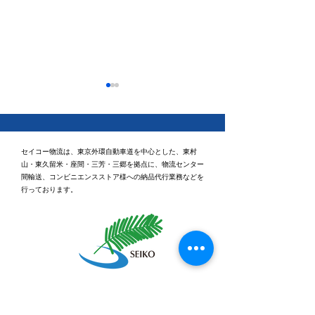
セイコー物流は、東京外環自動車道を中心とした、東村
山・東久留米・座間・三芳・三郷を拠点に、物流センター
間輸送、コンビニエンスストア様への納品代行業務などを
行っております。
休日ゴルフに行ってきま
健康経営優良法
2026「ブライト
した⛳
認定されました
本社
〒203-0043 東京都東久留米市下里3丁目5番2号