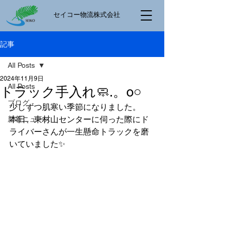
​セイコー物流株式会社
記事
All Posts
2024年11月9日
All Posts
トラック手入れ🧼.。o○
ブログ
少しずつ肌寒い季節になりました。
本日、東村山センターに伺った際にド
新着ニュース
ライバーさんが一生懸命トラックを磨
いていました✨