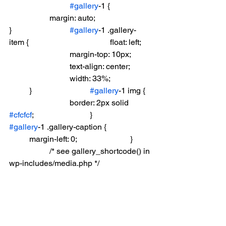
#gallery
-1 {		
		margin: auto;			
}			
#gallery
-1 .gallery-
item {				float: left;	
			margin-top: 10px;	
			text-align: center;	
			width: 33%;		
	}			
#gallery
-1 img {	
			border: 2px solid 
#cfcfcf
;			}			
#gallery
-1 .gallery-caption {			
	margin-left: 0;			}	
		/* see gallery_shortcode() in 
wp-includes/media.php */		