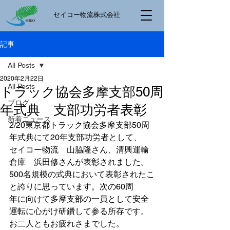
​セイコー物流株式会社
記事
All Posts
2020年2月22日
All Posts
トラック協会多摩支部50周
ブログ
年式典 支部功労者表彰
新着ニュース
2/20東京都トラック協会多摩支部50周
年式典にて20年支部功労者として、
セイコー物流　山脇隆さん、清興運輸
倉庫　浜田修さんが表彰されました。
500名規模の式典において表彰されたこ
と誇りに思っています。次の60周
年に向けて多摩支部の一員として安全
運転に心がけ研鑽して参る所存です。
お二人ともお疲れさまでした。