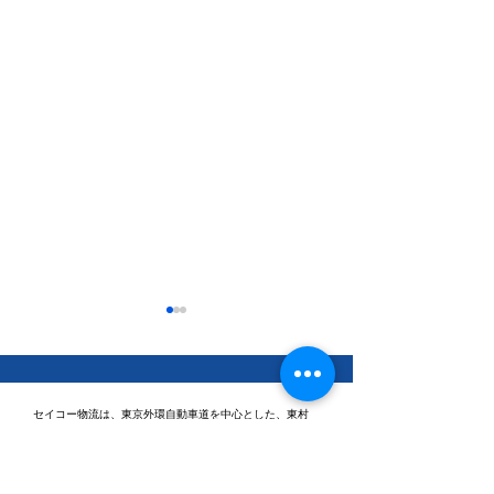
セイコー物流は、東京外環自動車道を中心とした、東村
山・東久留米・座間・三芳・三郷を拠点に、物流センター
間輸送、コンビニエンスストア様への納品代行業務などを
行っております。
休日ゴルフに行ってきま
健康経営優良法