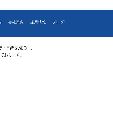
み
会社案内
採用情報
ブログ
芳・三郷を拠点に、
経営優良法人2026「ブラ
ております。
500」に認定されました