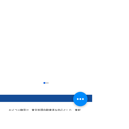
セイコー物流は、東京外環自動車道を中心とした、東村
山・東久留米・座間・三芳・三郷を拠点に、物流センター
間輸送、コンビニエンスストア様への納品代行業務などを
行っております。