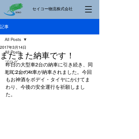
​セイコー物流株式会社
記事
All Posts
2017年3月14日
All Posts
またまた納車です！
ブログ
昨日の大型車2台の納車に引き続き、同
じく2台の4t車が納車されました。今回
新着ニュース
もお神酒をボデイ・タイヤにかけてま
わり、今後の安全運行を祈願しまし
た。