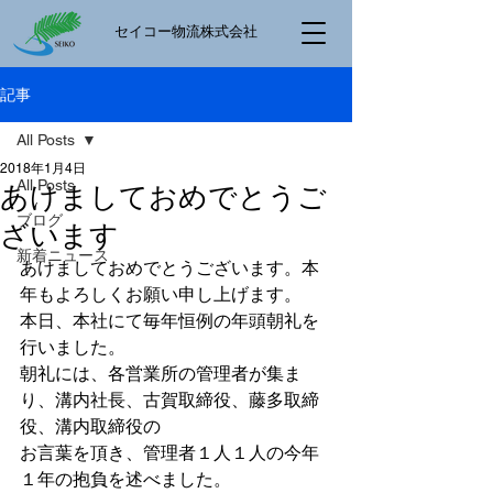
​セイコー物流株式会社
記事
All Posts
2018年1月4日
All Posts
あけましておめでとうご
ブログ
ざいます
新着ニュース
あけましておめでとうございます。本
年もよろしくお願い申し上げます。
本日、本社にて毎年恒例の年頭朝礼を
行いました。
朝礼には、各営業所の管理者が集ま
り、溝内社長、古賀取締役、藤多取締
役、溝内取締役の
お言葉を頂き、管理者１人１人の今年
１年の抱負を述べました。