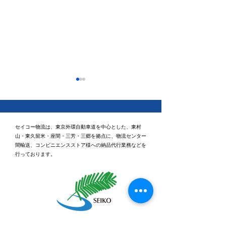
セイコー物流は、東京外環自動車道を中心とした、東村
山・東久留米・座間・三芳・三郷を拠点に、物流センター
間輸送、コンビニエンスストア様への納品代行業務などを
行っております。
休日ゴルフに行ってきま
健康経営優良法
2026「ブライト
した⛳
認定されました